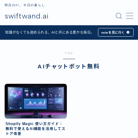
明日のAI、今日の暮らし
swiftwand.ai
MENU
知識がなくても始められる、AIと共にある豊かな毎日。
noteを見に行く
ホーム
TAG
Apps
AIチャットボット無料
記事一覧
プロフィール
お問い合わせ
Shopify Magic 使い方ガイド：
無料で使えるAI機能を活用してス
日本語
トア改善