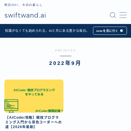
明日のAI、今日の暮らし
swiftwand.ai
MENU
知識がなくても始められる、AIと共にある豊かな毎日。
noteを見に行く
ホーム
ARCHIVES
Apps
2022年9月
記事一覧
プロフィール
お問い合わせ
【AtCoder攻略】競技プログラ
ミング入門から茶色コーダーへの
日本語
道【2026年最新】