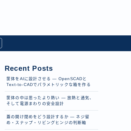
Recent Posts
筐体をAIに設計させる — OpenSCADと
Text-to-CADでパラメトリックな箱を作る
筐体の中は思ったより熱い — 放熱と通気、
そして電源まわりの安全設計
蓋の開け閉めをどう設計するか — ネジ留
め・スナップ・リビングヒンジの判断軸