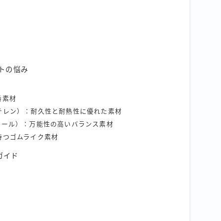
トの悩み
番素材
チレン）：耐久性と耐熱性に優れた素材
コール）：万能性の高いバランス素材
持つゴムライク素材
ガイド