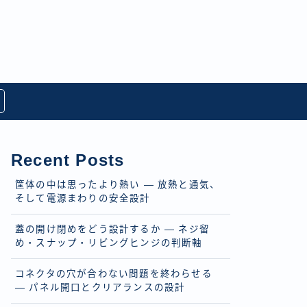
Recent Posts
筐体の中は思ったより熱い — 放熱と通気、
そして電源まわりの安全設計
蓋の開け閉めをどう設計するか — ネジ留
め・スナップ・リビングヒンジの判断軸
コネクタの穴が合わない問題を終わらせる
— パネル開口とクリアランスの設計