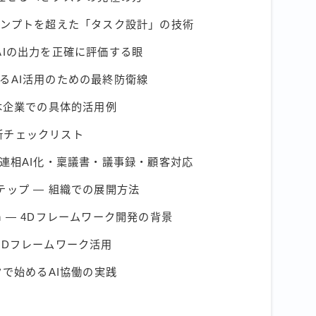
— プロンプトを超えた「タスク設計」の技術
— AIの出力を正確に評価する眼
責任あるAI活用のための最終防衛線
日本企業での具体的活用例
己診断チェックリスト
報連相AI化・稟議書・議事録・顧客対応
テップ — 組織での展開方法
 Dakan — 4Dフレームワーク開発の背景
4Dフレームワーク活用
クで始めるAI協働の実践