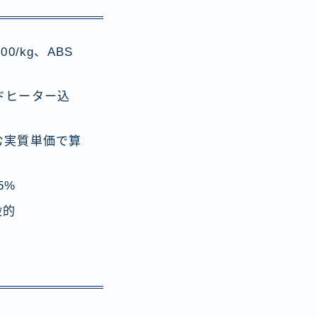
,000/kg、ABS
(ベッドヒーター込
含む実質単価で算
5%
般的