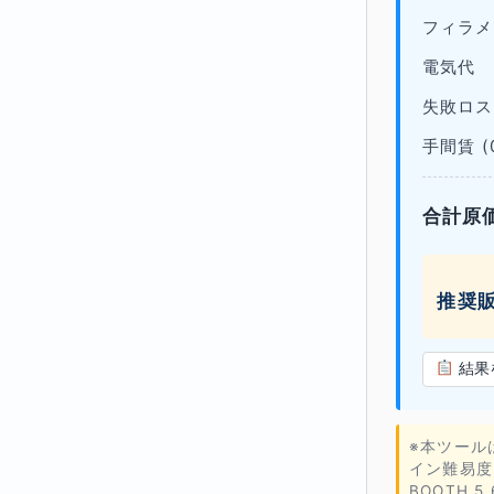
フィラメ
電気代
失敗ロス 
手間賃 (0
合計原
推奨販
結果
※本ツール
イン難易度
BOOTH 