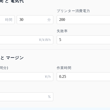
間 と 電気代
プリンター消費電力
時間
分
失敗率
¥/kWh
 と マージン
間分)
作業時間
¥/h
%