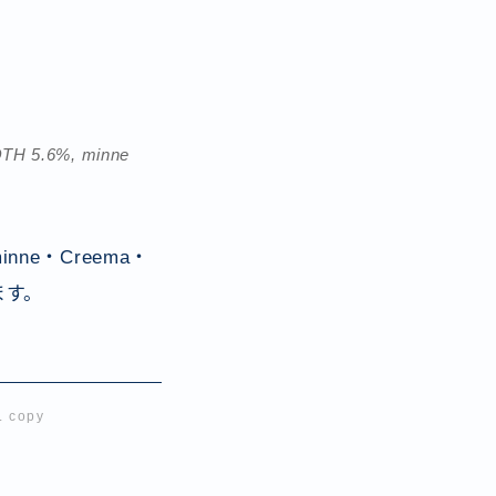
.6%, minne
nne・Creema・
ます。
 copy