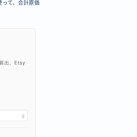
使って、合計原価
出。Etsy
g