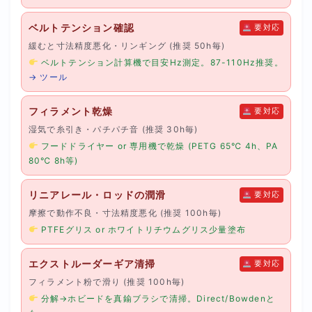
ベルトテンション確認
要対応
緩むと寸法精度悪化・リンギング (推奨 50h毎)
ベルトテンション計算機で目安Hz測定。87-110Hz推奨。
→ ツール
フィラメント乾燥
要対応
湿気で糸引き・パチパチ音 (推奨 30h毎)
フードドライヤー or 専用機で乾燥 (PETG 65℃ 4h、PA
80℃ 8h等)
リニアレール・ロッドの潤滑
要対応
摩擦で動作不良・寸法精度悪化 (推奨 100h毎)
PTFEグリス or ホワイトリチウムグリス少量塗布
エクストルーダーギア清掃
要対応
フィラメント粉で滑り (推奨 100h毎)
分解→ホビードを真鍮ブラシで清掃。Direct/Bowdenと