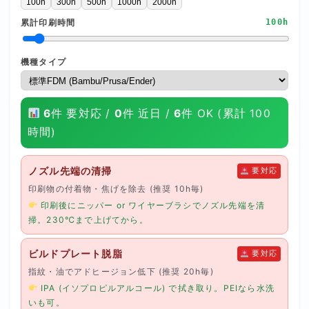
100h
300h
500h
1000h
2000h
累計印刷時間
100h
機種タイプ
6
件 要対応 /
0
件 近日 /
6
件 OK (累計 100
時間)
ノズル先端の清掃
要対応
印刷物の付着物・焦げを除去 (推奨 10h毎)
印刷後にニッパー or ワイヤーブラシでノズル先端を清
掃。230℃まで上げてから。
ビルドプレート脱脂
要対応
指紋・油でアドヒージョン低下 (推奨 20h毎)
IPA (イソプロピルアルコール) で拭き取り。PEIなら水洗
いも可。