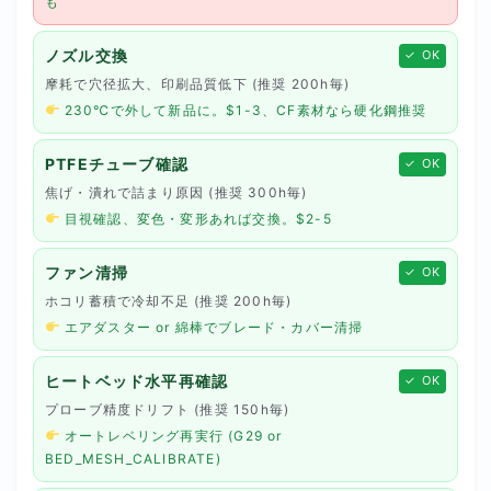
も
ノズル交換
✓ OK
摩耗で穴径拡大、印刷品質低下 (推奨 200h毎)
230℃で外して新品に。$1-3、CF素材なら硬化鋼推奨
PTFEチューブ確認
✓ OK
焦げ・潰れで詰まり原因 (推奨 300h毎)
目視確認、変色・変形あれば交換。$2-5
ファン清掃
✓ OK
ホコリ蓄積で冷却不足 (推奨 200h毎)
エアダスター or 綿棒でブレード・カバー清掃
ヒートベッド水平再確認
✓ OK
プローブ精度ドリフト (推奨 150h毎)
オートレベリング再実行 (G29 or
BED_MESH_CALIBRATE)