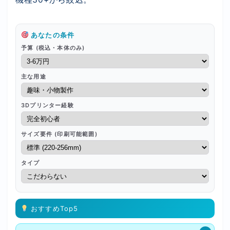
日本語
あなたの条件
English
予算 (税込・本体のみ)
主な用途
3Dプリンター経験
サイズ要件 (印刷可能範囲)
タイプ
おすすめTop5