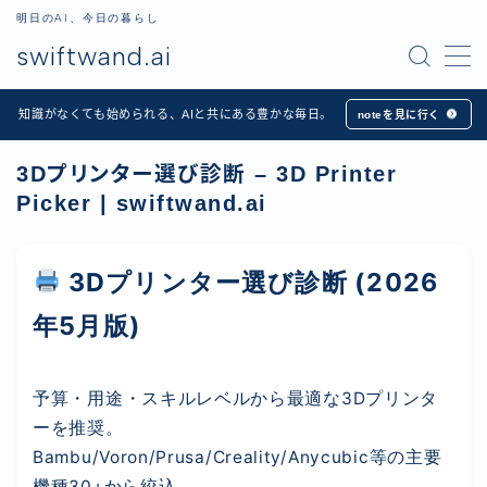
明日のAI、今日の暮らし
swiftwand.ai
MENU
知識がなくても始められる、AIと共にある豊かな毎日。
noteを見に行く
ホーム
3Dプリンター選び診断 – 3D Printer
Picker | swiftwand.ai
Apps
記事一覧
3Dプリンター選び診断 (2026
年5月版)
プロフィール
お問い合わせ
予算・用途・スキルレベルから最適な3Dプリンタ
ーを推奨。
Bambu/Voron/Prusa/Creality/Anycubic等の主要
日本語
機種30+から絞込。