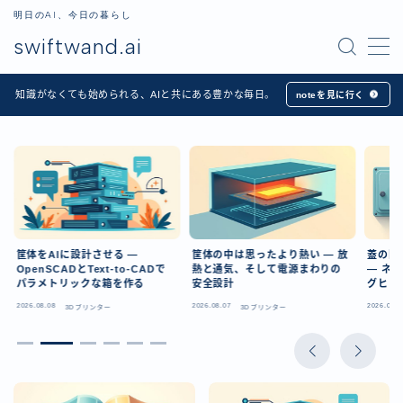
明日のAI、今日の暮らし
swiftwand.ai
MENU
知識がなくても始められる、AIと共にある豊かな毎日。
noteを見に行く
ホーム
Apps
記事一覧
筐体をAIに設計させる —
筐体の中は思ったより熱い — 放
蓋の開
OpenSCADとText-to-CADで
熱と通気、そして電源まわりの
— ネ
プロフィール
パラメトリックな箱を作る
安全設計
グヒン
2026.08.08
2026.08.07
2026.08.0
3Dプリンター
3Dプリンター
お問い合わせ
日本語