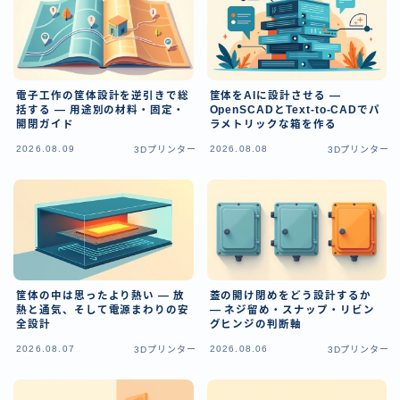
日本語
English
電子工作の筐体設計を逆引きで総
筐体をAIに設計させる —
括する — 用途別の材料・固定・
OpenSCADとText-to-CADでパ
開閉ガイド
ラメトリックな箱を作る
2026.08.09
2026.08.08
3Dプリンター
3Dプリンター
筐体の中は思ったより熱い — 放
蓋の開け閉めをどう設計するか
熱と通気、そして電源まわりの安
— ネジ留め・スナップ・リビン
全設計
グヒンジの判断軸
2026.08.07
2026.08.06
3Dプリンター
3Dプリンター