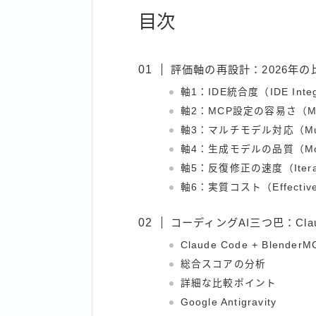
目次
評価軸の再設計：2026年
軸1：IDE統合度（IDE Integ
軸2：MCP設定の容易さ（MCP
軸3：マルチモデル対応（Multi
軸4：生成モデルの品質（Model
軸5：反復修正の速度（Iterat
軸6：実質コスト（Effective
コーディングAI三つ巴：Claude Co
Claude Code + BlenderM
総合スコアの分析
詳細な比較ポイント
Google Antigravity