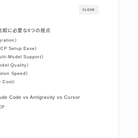
CLOSE
の比較に必要な6つの視点
ration）
 Setup Ease）
-Model Support）
 Quality）
ion Speed）
 Cost）
de vs Antigravity vs Cursor
CP