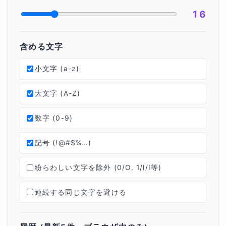
16
含める文字
小文字 (a-z)
大文字 (A-Z)
数字 (0-9)
記号 (!@#$%…)
紛らわしい文字を除外 (0/O, 1/l/I等)
連続する同じ文字を避ける