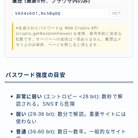
履歴 (最新5件、ブラウザ内のみ)
VKX4v6O?,9o5BqOQ
コピー
※生成されたパスワードは Web Crypto API
(crypto.getRandomValues) を使用、暗号学的に安全な
乱数です。サーバーへの送信は一切ありません。履歴はメ
モリ上のみ保持、ページを閉じると消えます。
パスワード強度の目安
非常に弱い
(エントロピー <28 bit): 数秒で解
読される。SNSすら危険
弱い
(28-36 bit): 数分で解読。重要サイトには
使わない
普通
(36-60 bit): 数日〜数年。一般的なサイト