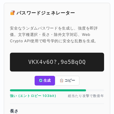
パスワードジェネレーター
安全なランダムパスワードを生成し、強度を即評
価。文字種選択・長さ・除外文字対応、Web
Crypto API使用で暗号学的に安全な乱数を生成。
VKX4v6O?,9o5BqOQ
生成
コピー
強い (エントロピー 103bit)
総当たり攻撃で数億年
長さ