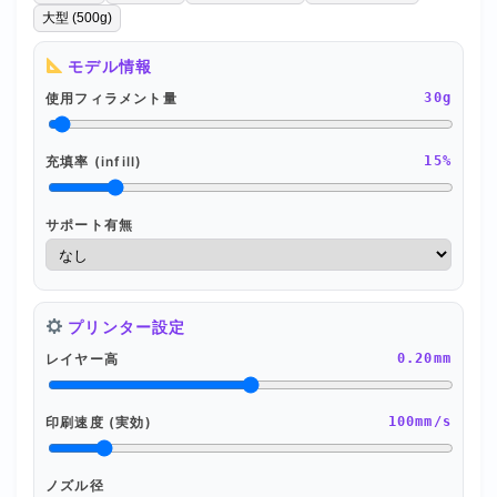
大型 (500g)
日本語
モデル情報
English
使用フィラメント量
30g
充填率 (infill)
15%
サポート有無
プリンター設定
レイヤー高
0.20mm
印刷速度 (実効)
100mm/s
ノズル径