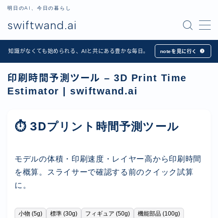
明日のAI、今日の暮らし
swiftwand.ai
MENU
知識がなくても始められる、AIと共にある豊かな毎日。
noteを見に行く
ホーム
印刷時間予測ツール – 3D Print Time
Estimator | swiftwand.ai
Apps
記事一覧
⏱ 3Dプリント時間予測ツール
プロフィール
モデルの体積・印刷速度・レイヤー高から印刷時間
を概算。スライサーで確認する前のクイック試算
お問い合わせ
に。
日本語
小物 (5g)
標準 (30g)
フィギュア (50g)
機能部品 (100g)