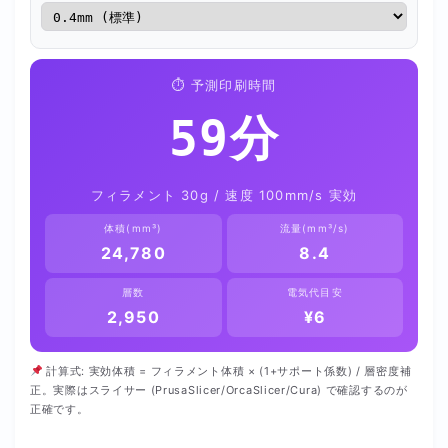
⏱ 予測印刷時間
59分
フィラメント 30g / 速度 100mm/s 実効
体積(mm³)
流量(mm³/s)
24,780
8.4
層数
電気代目安
2,950
¥6
計算式: 実効体積 = フィラメント体積 × (1+サポート係数) / 層密度補
正。実際はスライサー (PrusaSlicer/OrcaSlicer/Cura) で確認するのが
正確です。