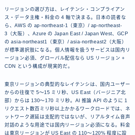
リージョンの選び方は、レイテンシ・コンプライアン
ス・データ主権・料金の 4 軸で決まる。日本の読者な
ら、AWS の ap-northeast-1（東京）/ ap-northeast-
3（大阪）、Azure の Japan East / Japan West、GCP
の asia-northeast1（東京）/ asia-northeast2（大阪）
が標準選択肢になる。個人情報を扱うサービスは国内リ
ージョン必須、グローバル配信なら US リージョン +
CDN という構成が現実的だ。
東京リージョンの典型的なレイテンシは、国内ユーザー
からの往復で 5〜15 ミリ秒、US East（バージニア北
部）からは 130〜170 ミリ秒。AI 推論 API のように 1
リクエスト数百ミリ秒以上かかるワークロードでは、ネ
ットワーク遅延は支配的ではないが、リアルタイム音声
対話のような用途では国内リージョン必須になる。料金
は東京リージョンが US East の 110〜120% 程度に設