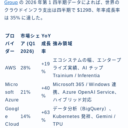
Group
の 2026 年第 1 四半期データによれば、世界の
クラウドインフラ支出は四半期で $129B、年率成長率
は 35% に達した。
プロ
市場シェ
YoY
バイ
ア (Q1
成長
強み領域
ダー
2026)
率
エコシステムの幅、エンタープ
+19
AWS
28%
ライズ実績、AI チップ
%
Trainium / Inferentia
Micro
Microsoft 365 / Windows 連
+40
soft
21%
携、Azure OpenAI Service、
%
Azure
ハイブリッド対応
Googl
データ分析（BigQuery）、
+63
e
14%
Kubernetes 発祥、Gemini /
%
Cloud
TPU