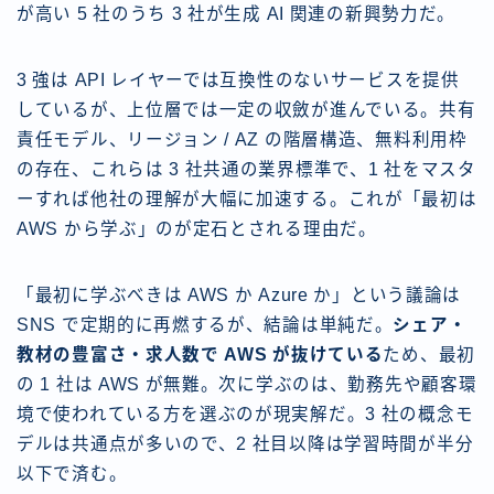
が高い 5 社のうち 3 社が生成 AI 関連の新興勢力だ。
3 強は API レイヤーでは互換性のないサービスを提供
しているが、上位層では一定の収斂が進んでいる。共有
責任モデル、リージョン / AZ の階層構造、無料利用枠
の存在、これらは 3 社共通の業界標準で、1 社をマスタ
ーすれば他社の理解が大幅に加速する。これが「最初は
AWS から学ぶ」のが定石とされる理由だ。
「最初に学ぶべきは AWS か Azure か」という議論は
SNS で定期的に再燃するが、結論は単純だ。
シェア・
教材の豊富さ・求人数で AWS が抜けている
ため、最初
の 1 社は AWS が無難。次に学ぶのは、勤務先や顧客環
境で使われている方を選ぶのが現実解だ。3 社の概念モ
デルは共通点が多いので、2 社目以降は学習時間が半分
以下で済む。