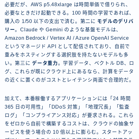
必要だが、AWS p5.48xlarge は時間単価で借りられ、
必要なときだけ起動できる。100 時間の学習であれば、
購入の 1/50 以下の支出で済む。第二に
モデルのデリバ
リー
。Claude や Gemini のような基盤モデルは、
Amazon Bedrock / Vertex AI / Azure OpenAI Service
というマネージド API として配信されており、自前で
重みをホスティングする選択肢を持たないモデルも多
い。第三に
データ重力
。学習データ、ベクトル DB、ロ
グ、これらが既にクラウド上にあるなら、計算をデータ
の近くに置くのがコストとレイテンシ両面で合理的だ。
加えて、本番稼働するアプリケーションには「24 時間
365 日の可用性」「DDoS 対策」「地理冗長」「監査
ログ」「コンプライアンス対応」が要求される。これら
をゼロから自前で構築するコストは、クラウドの抽象サ
ービスを使う場合の 10 倍以上に膨らむ。スタートアッ