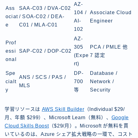
AZ-
Ass
SAA-C03 / DVA-C02
104 /
Associate Cloud
ociat
/ SOA-C02 / DEA-
AI-
Engineer
e
C01 / MLA-C01
102
AZ-
Prof
305
PCA / PMLE 他
essi
SAP-C02 / DOP-C02
(Expe
7 認定
onal
rt)
Spe
DP-
Database /
ANS / SCS / PAS /
cialt
700
Network /
MLS
y
等
Security
学習リソースは
AWS Skill Builder
（Individual $29/
月、年額 $299）、Microsoft Learn（無料）、
Google
Cloud Skills Boost
（$29/月）。Microsoft が無料を貫
いているのは、Azure シェア拡大戦略の一環で、コスト