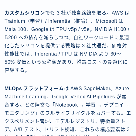
カスタムシリコン
でも 3 社が独自路線を取る。AWS は
Trainium（学習）/ Inferentia（推論）、Microsoft は
Maia 100、Google は TPU v5p / v5e。NVIDIA H100 /
B200 への依存を減らしつつ、自社ワークロードに最適
化したシリコンを提供する戦略は 3 社共通だ。価格対
性能比では、Inferentia / TPU は NVIDIA より 30〜
50% 安価という公称値があり、推論コストの最適化に
直結する。
MLOps プラットフォーム
は AWS SageMaker、Azure
Machine Learning、Google Vertex AI Pipelines が競
合する。どの陣営も「Notebook → 学習 → デプロイ →
モニタリング」のフルライフサイクルをカバーする。エ
クスペリメント管理、モデルレジストリ、特徴量スト
ア、A/B テスト、ドリフト検知、これらの構成要素は 3