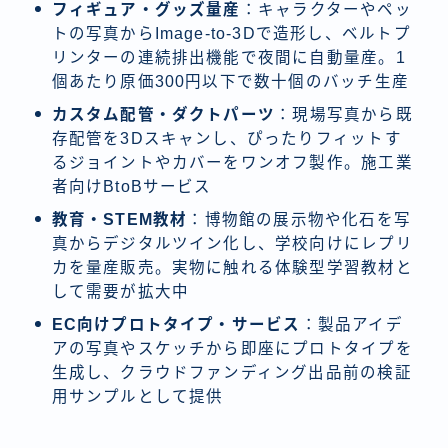
フィギュア・グッズ量産
：キャラクターやペッ
トの写真からImage-to-3Dで造形し、ベルトプ
リンターの連続排出機能で夜間に自動量産。1
個あたり原価300円以下で数十個のバッチ生産
カスタム配管・ダクトパーツ
：現場写真から既
存配管を3Dスキャンし、ぴったりフィットす
るジョイントやカバーをワンオフ製作。施工業
者向けBtoBサービス
教育・STEM教材
：博物館の展示物や化石を写
真からデジタルツイン化し、学校向けにレプリ
カを量産販売。実物に触れる体験型学習教材と
して需要が拡大中
EC向けプロトタイプ・サービス
：製品アイデ
アの写真やスケッチから即座にプロトタイプを
生成し、クラウドファンディング出品前の検証
用サンプルとして提供