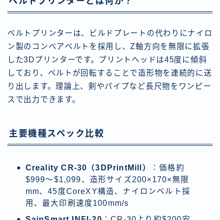
ベルトプリンターとは何か？
ベルトプリンターは、ビルドプレートの代わりにナイロ
ン製のコンベアベルトを採用し、Z軸方向を無限に拡張
した3Dプリンターです。プリントヘッドは45度に傾斜
しており、ベルトが回転することで造形物を連続的に送
り出します。理論上、剣やパイプなど長尺物をワンピー
スで出力できます。
主要機種スペック比較
Creality CR-30（3DPrintMill）
：価格約
$999〜$1,099、造形サイズ200×170×無限
mm、45度CoreXY構造、ナイロンベルト採
用、最大印刷速度100mm/s
SainSmart INFI-20
：CR-30より約$200安