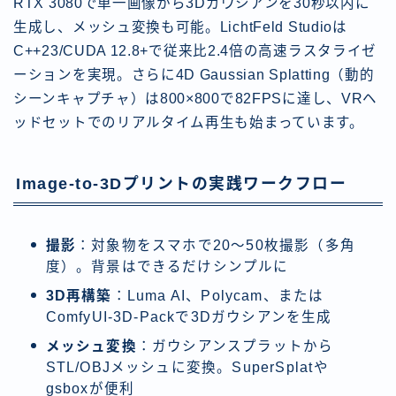
RTX 3080で単一画像から3Dガウシアンを30秒以内に
生成し、メッシュ変換も可能。LichtFeld Studioは
C++23/CUDA 12.8+で従来比2.4倍の高速ラスタライゼ
ーションを実現。さらに4D Gaussian Splatting（動的
シーンキャプチャ）は800×800で82FPSに達し、VRヘ
ッドセットでのリアルタイム再生も始まっています。
Image-to-3Dプリントの実践ワークフロー
撮影
：対象物をスマホで20〜50枚撮影（多角
度）。背景はできるだけシンプルに
3D再構築
：Luma AI、Polycam、または
ComfyUI-3D-Packで3Dガウシアンを生成
メッシュ変換
：ガウシアンスプラットから
STL/OBJメッシュに変換。SuperSplatや
gsboxが便利