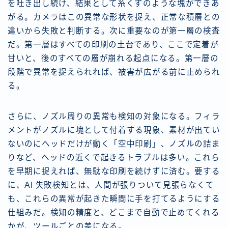
を吐き出し続け、結果として糸くずのような塊ができあ
がる。カメラはこの異常な形状を捉え、正常な積層との
違いから失敗と判断する。次に重要なのが第一層の検査
だ。第一層はすべての印刷の土台であり、ここで定着が
甘いと、後のすべての層が崩れる起点になる。第一層の
段階で異常を捉えられれば、被害が広がる前に止められ
る。
さらに、ノズル周りの異常も検知の対象になる。フィラ
メントがノズルに塊として付着する現象、素材が出てい
ないのにヘッドだけが動く「空中印刷」、ノズルの詰ま
りなど、ヘッドの近くで起きるトラブルは多い。これら
を早期に捉えれば、無駄な印刷を続けずに済む。要する
に、AI 失敗検知とは、人間が張りついて見張らなくて
も、これらの異常が起きた瞬間に手を打てるようにする
仕組みだ。検知の精度と、どこまで自動で止めてくれる
かが、ツールごとの差になる。