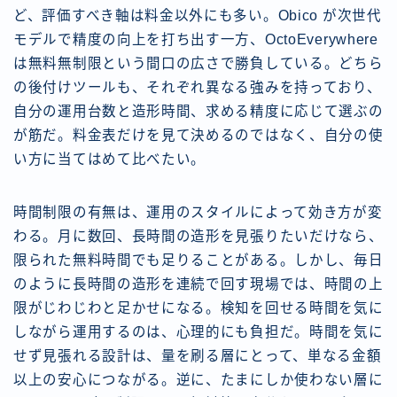
ど、評価すべき軸は料金以外にも多い。Obico が次世代
モデルで精度の向上を打ち出す一方、OctoEverywhere
は無料無制限という間口の広さで勝負している。どちら
の後付けツールも、それぞれ異なる強みを持っており、
自分の運用台数と造形時間、求める精度に応じて選ぶの
が筋だ。料金表だけを見て決めるのではなく、自分の使
い方に当てはめて比べたい。
時間制限の有無は、運用のスタイルによって効き方が変
わる。月に数回、長時間の造形を見張りたいだけなら、
限られた無料時間でも足りることがある。しかし、毎日
のように長時間の造形を連続で回す現場では、時間の上
限がじわじわと足かせになる。検知を回せる時間を気に
しながら運用するのは、心理的にも負担だ。時間を気に
せず見張れる設計は、量を刷る層にとって、単なる金額
以上の安心につながる。逆に、たまにしか使わない層に