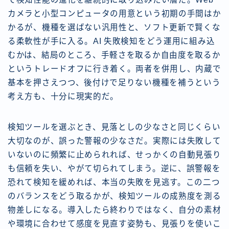
カメラと小型コンピュータの用意という初期の手間はか
かるが、機種を選ばない汎用性と、ソフト更新で賢くな
る柔軟性が手に入る。AI 失敗検知をどう運用に組み込
むかは、結局のところ、手軽さを取るか自由度を取るか
というトレードオフに行き着く。両者を併用し、内蔵で
基本を押さえつつ、後付けで足りない機種を補うという
考え方も、十分に現実的だ。
検知ツールを選ぶとき、見落としの少なさと同じくらい
大切なのが、誤った警報の少なさだ。実際には失敗して
いないのに頻繁に止められれば、せっかくの自動見張り
も信頼を失い、やがて切られてしまう。逆に、誤警報を
恐れて検知を緩めれば、本当の失敗を見逃す。この二つ
のバランスをどう取るかが、検知ツールの成熟度を測る
物差しになる。導入したら終わりではなく、自分の素材
や環境に合わせて感度を見直す姿勢も、見張りを使いこ