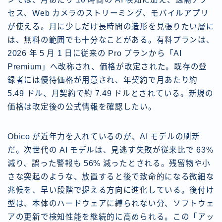
セス、Web カメラのストリーミング、モバイルアプリ
が使える。月に少しだけ長時間の造形を見張りたい層に
は、無料の範囲でも十分なことがある。有料プランは、
2026 年 5 月 1 日に従来の Pro プランから「AI
Premium」へ改称され、価格が改定された。既存の登
録者には優待価格が用意され、年契約で月あたり約
5.49 ドル、月契約で約 7.49 ドルとされている。新規の
価格は改定後の公式情報を確認したい。
Obico が近年力を入れているのが、AI モデルの刷新
だ。次世代の AI モデルは、見逃す失敗が従来比で 63%
減り、誤った警報も 56% 減ったとされる。残留物や小
さな突起のような、放置すると後で致命的になる微細な
兆候を、早い段階で捉える方向に進化している。後付け
型は、本体のハードウェアに縛られない分、ソフトウェ
アの更新で検知性能を継続的に高められる。この「アッ