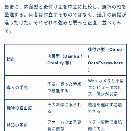
最後に、内蔵型と後付け型を中立に比較し、選択の軸を
整理する。両者は対立するものではなく、運用の前提が
違うだけだ。それぞれの強みと弱みを正直に並べてみ
る。
後付け型（Obico
内蔵型（Bambu /
/
観点
Creality 等）
OctoEverywhere
）
Web カメラと小型
不要。買った時点
導入の手間
コンピュータの用
で機能する
意・設定が必要
その本体に限られ
機種を選ばず追加
機種の自由度
る
できる
ファームウェア更
ソフト更新で継続
検知の更新
新に依存
的に向上