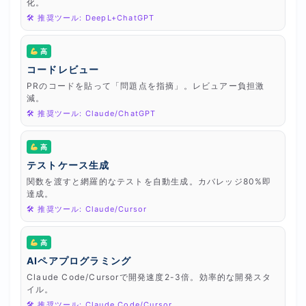
化。
🛠 推奨ツール: DeepL+ChatGPT
高
コードレビュー
PRのコードを貼って「問題点を指摘」。レビュアー負担激
減。
🛠 推奨ツール: Claude/ChatGPT
高
テストケース生成
関数を渡すと網羅的なテストを自動生成。カバレッジ80%即
達成。
🛠 推奨ツール: Claude/Cursor
高
AIペアプログラミング
Claude Code/Cursorで開発速度2-3倍。効率的な開発スタ
イル。
🛠 推奨ツール: Claude Code/Cursor