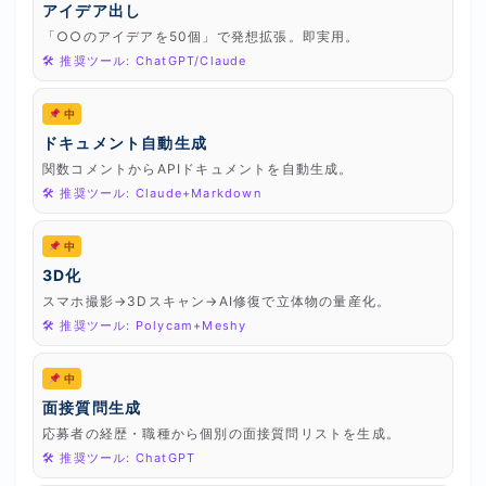
アイデア出し
「○○のアイデアを50個」で発想拡張。即実用。
🛠 推奨ツール: ChatGPT/Claude
中
ドキュメント自動生成
関数コメントからAPIドキュメントを自動生成。
🛠 推奨ツール: Claude+Markdown
中
3D化
スマホ撮影→3Dスキャン→AI修復で立体物の量産化。
🛠 推奨ツール: Polycam+Meshy
中
面接質問生成
応募者の経歴・職種から個別の面接質問リストを生成。
🛠 推奨ツール: ChatGPT