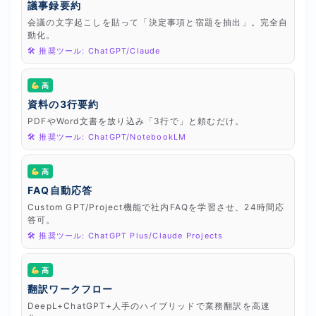
議事録要約
会議の文字起こしを貼って「決定事項と宿題を抽出」。完全自
動化。
🛠 推奨ツール: ChatGPT/Claude
高
資料の3行要約
PDFやWord文書を放り込み「3行で」と頼むだけ。
🛠 推奨ツール: ChatGPT/NotebookLM
高
FAQ自動応答
Custom GPT/Project機能で社内FAQを学習させ、24時間応
答可。
🛠 推奨ツール: ChatGPT Plus/Claude Projects
高
翻訳ワークフロー
DeepL+ChatGPT+人手のハイブリッドで業務翻訳を高速