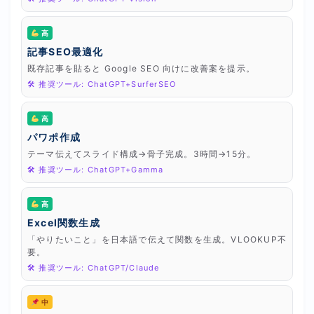
高
記事SEO最適化
既存記事を貼ると Google SEO 向けに改善案を提示。
🛠 推奨ツール: ChatGPT+SurferSEO
高
パワポ作成
テーマ伝えてスライド構成→骨子完成。3時間→15分。
🛠 推奨ツール: ChatGPT+Gamma
高
Excel関数生成
「やりたいこと」を日本語で伝えて関数を生成。VLOOKUP不
要。
🛠 推奨ツール: ChatGPT/Claude
中