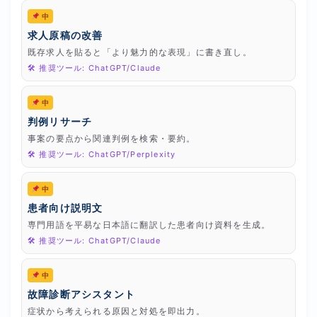
中
求人原稿の改善
既存求人を貼ると「より魅力的な表現」に書き直し。
🛠 推奨ツール: ChatGPT/Claude
中
判例リサーチ
事案の要点から関連判例を検索・要約。
🛠 推奨ツール: ChatGPT/Perplexity
中
患者向け説明文
専門用語を平易な日本語に翻訳した患者向け資料を生成。
🛠 推奨ツール: ChatGPT/Claude
中
故障診断アシスタント
症状から考えられる原因と対処を即出力。