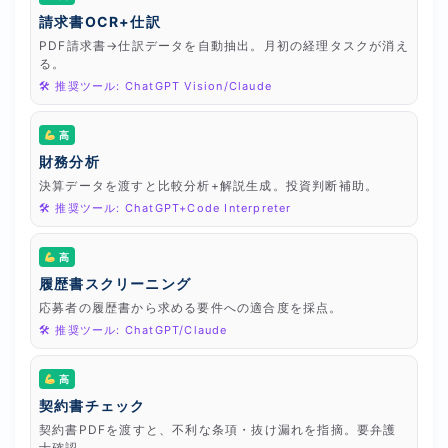
請求書OCR+仕訳
PDF請求書→仕訳データを自動抽出。月初の経理タスクが消え
る。
🛠 推奨ツール: ChatGPT Vision/Claude
高
財務分析
決算データを渡すと比較分析+解説生成。投資判断補助。
🛠 推奨ツール: ChatGPT+Code Interpreter
高
履歴書スクリーニング
応募者の履歴書から求める要件への適合度を採点。
🛠 推奨ツール: ChatGPT/Claude
高
契約書チェック
契約書PDFを渡すと、不利な条項・抜け漏れを指摘。要弁護
士確認。