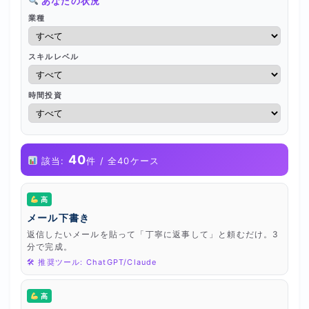
あなたの状況
業種
スキルレベル
時間投資
40
該当:
件 / 全40ケース
高
メール下書き
返信したいメールを貼って「丁寧に返事して」と頼むだけ。3
分で完成。
🛠 推奨ツール: ChatGPT/Claude
高