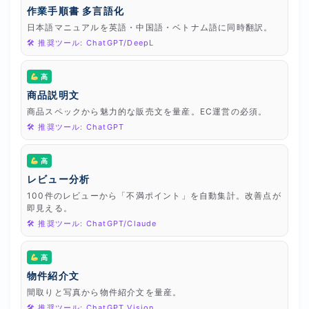
作業手順書 多言語化
日本語マニュアルを英語・中国語・ベトナム語に同時翻訳。
🛠 推奨ツール: ChatGPT/DeepL
高
商品説明文
商品スペックから魅力的な販売文を量産。EC運営の必須。
🛠 推奨ツール: ChatGPT
高
レビュー分析
100件のレビューから「不満ポイント」を自動集計。改善点が
即見える。
🛠 推奨ツール: ChatGPT/Claude
高
物件紹介文
間取りと写真から物件紹介文を量産。
🛠 推奨ツール: ChatGPT Vision