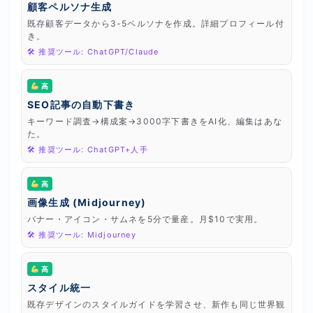
顧客ペルソナ生成
既存顧客データから3-5ペルソナを作成。詳細プロフィール付
き。
🛠 推奨ツール: ChatGPT/Claude
高
SEO記事の自動下書き
キーワード調査→構成案→3000字下書きをAI化、編集はあな
た。
🛠 推奨ツール: ChatGPT+人手
高
画像生成 (Midjourney)
バナー・アイコン・サムネを5分で量産。月$10で実用。
🛠 推奨ツール: Midjourney
高
スタイル統一
既存デザインのスタイルガイドを学習させ、新作も同じ世界観