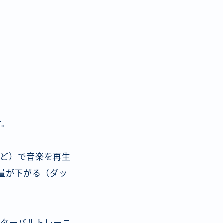
す。
icなど）で音楽を再生
量が下がる（ダッ
ンターバルトレーニ