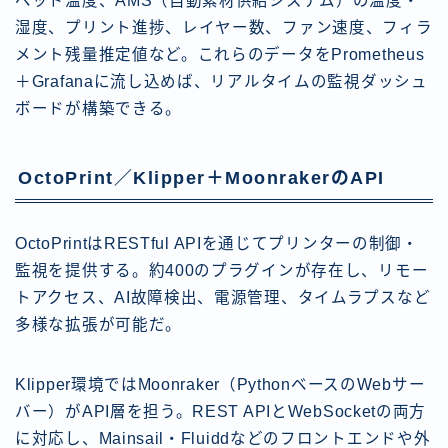
ベッド温度、AMS（自動素材供給システム）の温度・
湿度、プリント進捗、レイヤー数、ファン速度、フィラ
メント残量推定値など。これらのデータをPrometheus
＋Grafanaに流し込めば、リアルタイムの監視ダッシュ
ボードが構築できる。
OctoPrint／Klipper＋MoonrakerのAPI
OctoPrintはRESTful APIを通じてプリンターの制御・
監視を提供する。約400のプラグインが存在し、リモー
トアクセス、AI故障検出、電源管理、タイムラプスなど
多様な拡張が可能だ。
Klipper環境ではMoonraker（PythonベースのWebサー
バー）がAPI層を担う。REST APIとWebSocketの両方
に対応し、Mainsail・Fluiddなどのフロントエンドや外