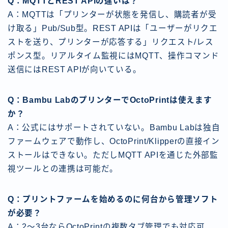
Q：MQTTとREST APIの違いは？
A：MQTTは「プリンターが状態を発信し、購読者が受
け取る」Pub/Sub型。REST APIは「ユーザーがリクエ
ストを送り、プリンターが応答する」リクエスト/レス
ポンス型。リアルタイム監視にはMQTT、操作コマンド
送信にはREST APIが向いている。
Q：Bambu LabのプリンターでOctoPrintは使えます
か？
A：公式にはサポートされていない。Bambu Labは独自
ファームウェアで動作し、OctoPrint/Klipperの直接イン
ストールはできない。ただしMQTT APIを通じた外部監
視ツールとの連携は可能だ。
Q：プリントファームを始めるのに何台から管理ソフト
が必要？
A：2〜3台ならOctoPrintの複数タブ管理でも対応可