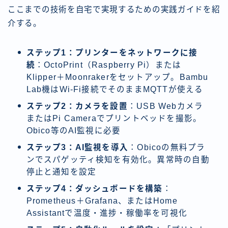
ここまでの技術を自宅で実現するための実践ガイドを紹
介する。
ステップ1：プリンターをネットワークに接
続
：OctoPrint（Raspberry Pi）または
Klipper＋Moonrakerをセットアップ。Bambu
Lab機はWi-Fi接続でそのままMQTTが使える
ステップ2：カメラを設置
：USB Webカメラ
またはPi Cameraでプリントベッドを撮影。
Obico等のAI監視に必要
ステップ3：AI監視を導入
：Obicoの無料プラ
ンでスパゲッティ検知を有効化。異常時の自動
停止と通知を設定
ステップ4：ダッシュボードを構築
：
Prometheus＋Grafana、またはHome
Assistantで温度・進捗・稼働率を可視化