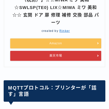
☆SWLSP(TE0) LIX☆MIWA ミワ 美和
☆☆ 玄関 ドア 扉 修理 補修 交換 部品 パ
ーツ
created by
Rinker
Amazon
楽天市場
MQTTプロトコル：プリンターが「話
す」言語