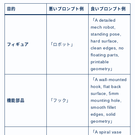
目的
悪いプロンプト例
良いプロンプト例
「A detailed
mech robot,
standing pose,
hard surface,
フィギュア
「ロボット」
clean edges, no
floating parts,
printable
geometry」
「A wall-mounted
hook, flat back
surface, 5mm
機能部品
「フック」
mounting hole,
smooth fillet
edges, solid
geometry」
「A spiral vase