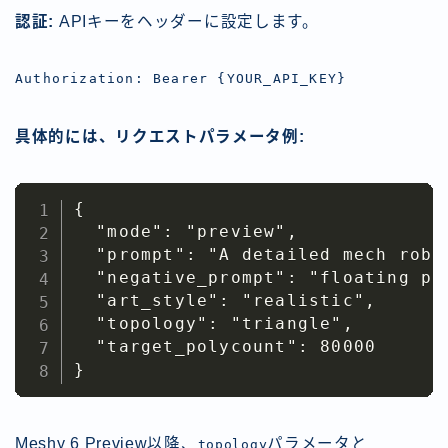
認証:
APIキーをヘッダーに設定します。
Authorization: Bearer {YOUR_API_KEY}
具体的には、リクエストパラメータ例:
{

  "mode": "preview",

  "prompt": "A detailed mech robo
  "negative_prompt": "floating pa
  "art_style": "realistic",

  "topology": "triangle",

  "target_polycount": 80000

}
Meshy 6 Preview以降、
パラメータと
topology