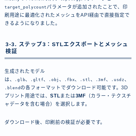
パラメータが追加されたことで、印
target_polycount
刷用途に最適化されたメッシュをAPI経由で直接指定で
きるようになりました。
3-3. ステップ3：STLエクスポートとメッシュ
検証
生成されたモデル
は、
、
、
、
、
、
、
、
.glb
.gltf
.obj
.fbx
.stl
.3mf
.usdz
の各フォーマットでダウンロード可能です。3D
.blend
プリント用途では、
STL
または
3MF
（カラー・テクスチ
ャデータを含む場合）を選択します。
ダウンロード後、印刷前の検証が必要です。