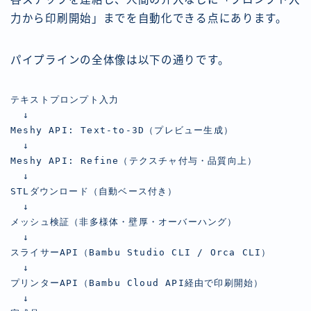
力から印刷開始」までを自動化できる点にあります。
パイプラインの全体像は以下の通りです。
テキストプロンプト入力

  ↓

Meshy API: Text-to-3D（プレビュー生成）

  ↓

Meshy API: Refine（テクスチャ付与・品質向上）

  ↓

STLダウンロード（自動ベース付き）

  ↓

メッシュ検証（非多様体・壁厚・オーバーハング）

  ↓

スライサーAPI（Bambu Studio CLI / Orca CLI）

  ↓

プリンターAPI（Bambu Cloud API経由で印刷開始）

  ↓
