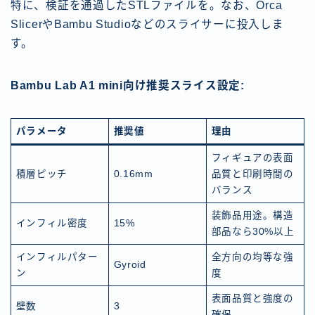
特に、検証を通過したSTLファイルを。なお、Orca
SlicerやBambu Studioなどのスライサーに投入しま
す。
Bambu Lab A1 mini向け推奨スライス設定:
パラメータ
推奨値
理由
フィギュアの表面
積層ピッチ
0.16mm
品質と印刷時間の
バランス
装飾品用途。構造
インフィル密度
15%
部品なら30%以上
インフィルパター
全方向の均等な強
Gyroid
ン
度
表面品質と強度の
壁数
3
確保