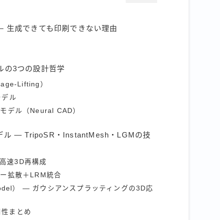
壁」 — 生成できても印刷できない理由
ルの3つの設計哲学
-Lifting）
モデル
デル（Neural CAD）
 TripoSR・InstantMesh・LGMの技
の高速3D再構成
チビュー拡散＋LRM統合
n Model） — ガウシアンスプラッティングの3D応
用性まとめ