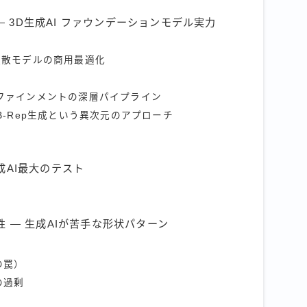
esk — 3D生成AI ファウンデーションモデル実力
rmer拡散モデルの商用最適化
ジリファインメントの深層パイプライン
AD — B-Rep生成という異次元のアプローチ
成AI最大のテスト
 — 生成AIが苦手な形状パターン
の罠）
の過剰