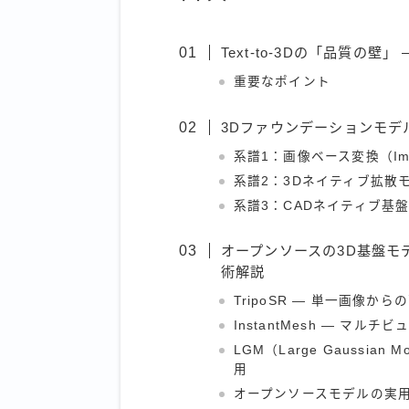
Text-to-3Dの「品質の
重要なポイント
3Dファウンデーションモデ
系譜1：画像ベース変換（Image
系譜2：3Dネイティブ拡散
系譜3：CADネイティブ基盤モ
オープンソースの3D基盤モデル —
術解説
TripoSR — 単一画像から
InstantMesh — マル
LGM（Large Gaussia
用
オープンソースモデルの実