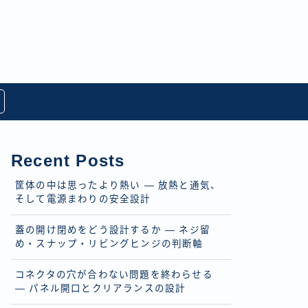
Recent Posts
筐体の中は思ったより熱い — 放熱と通気、
そして電源まわりの安全設計
蓋の開け閉めをどう設計するか — ネジ留
め・スナップ・リビングヒンジの判断軸
コネクタの穴が合わない問題を終わらせる
— パネル開口とクリアランスの設計