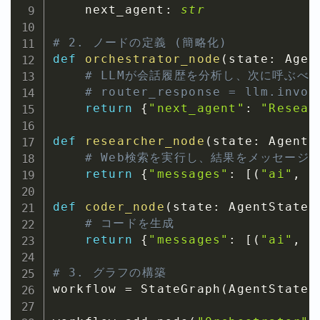
    next_agent
:
str
# 2. ノードの定義 (簡略化)
def
orchestrator_node
(
state
:
 Agen
# LLMが会話履歴を分析し、次に呼ぶべきエー
# router_response = llm.invok
return
{
"next_agent"
:
"Resear
def
researcher_node
(
state
:
 AgentS
# Web検索を実行し、結果をメッセージ
return
{
"messages"
:
[
(
"ai"
,
"
def
coder_node
(
state
:
 AgentState
)
# コードを生成
return
{
"messages"
:
[
(
"ai"
,
"
# 3. グラフの構築
workflow 
=
 StateGraph
(
AgentState
)