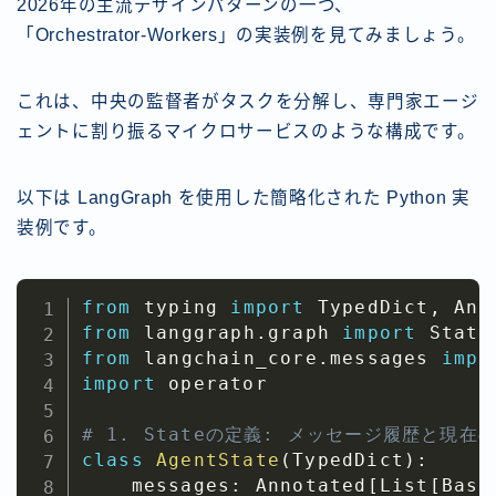
2026年の主流デザインパターンの一つ、
「Orchestrator-Workers」の実装例を見てみましょう。
これは、中央の監督者がタスクを分解し、専門家エージ
ェントに割り振るマイクロサービスのような構成です。
以下は LangGraph を使用した簡略化された Python 実
装例です。
from
 typing 
import
 TypedDict
,
 Ann
from
 langgraph
.
graph 
import
 State
from
 langchain_core
.
messages 
impo
import
 operator

# 1. Stateの定義: メッセージ履歴と現
class
AgentState
(
TypedDict
)
:
    messages
:
 Annotated
[
List
[
Base