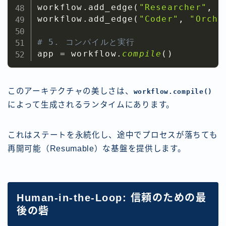
workflow
.
add_edge
(
"Researcher"
,
"
workflow
.
add_edge
(
"Coder"
,
"Orche
# 5. コンパイルと実行
app 
=
 workflow
.
compile
(
)
このアーキテクチャの美しさは、
workflow.compile()
によって生成されるランタイムにあります。
これはステートを永続化し、途中でプロセスが落ちても
再開可能（Resumable）な基盤を提供します。
Human-in-the-Loop: 信頼のための最
後の砦