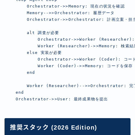
        Orchestrator->>Memory: 現在の状況を確認

        Memory-->>Orchestrator: 履歴データ

        Orchestrator->>Orchestrator: 計画立案・担
        alt 調査が必要

            Orchestrator->>Worker (Researcher)
            Worker (Researcher)->>Memory: 検索
        else 実装が必要

            Orchestrator->>Worker (Coder): コ
            Worker (Coder)->>Memory: コードを保存

        end

        Worker (Researcher)-->>Orchestrator: 
    end

    Orchestrator->>User: 最終成果物を提出
推奨スタック (2026 Edition)