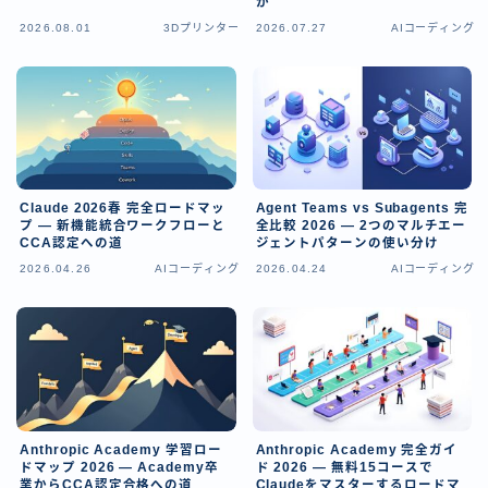
か
日本語
2026.08.01
3Dプリンター
2026.07.27
AIコーディング
English
Claude 2026春 完全ロードマッ
Agent Teams vs Subagents 完
プ — 新機能統合ワークフローと
全比較 2026 — 2つのマルチエー
CCA認定への道
ジェントパターンの使い分け
2026.04.26
AIコーディング
2026.04.24
AIコーディング
Anthropic Academy 学習ロー
Anthropic Academy 完全ガイ
ドマップ 2026 — Academy卒
ド 2026 — 無料15コースで
業からCCA認定合格への道
Claudeをマスターするロードマ