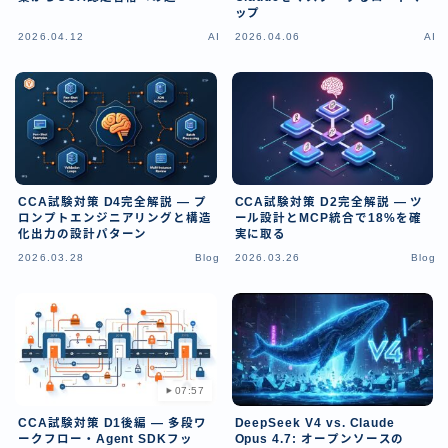
ップ
2026.04.12
AI
2026.04.06
AI
CCA試験対策 D4完全解説 — プ
CCA試験対策 D2完全解説 — ツ
ロンプトエンジニアリングと構造
ール設計とMCP統合で18%を確
化出力の設計パターン
実に取る
2026.03.28
Blog
2026.03.26
Blog
07:57
CCA試験対策 D1後編 — 多段ワ
DeepSeek V4 vs. Claude
ークフロー・Agent SDKフッ
Opus 4.7: オープンソースの