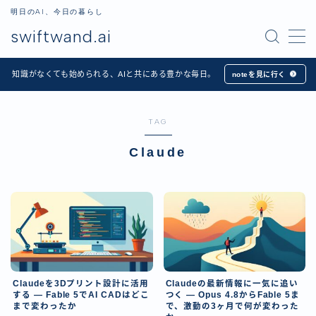
明日のAI、今日の暮らし
swiftwand.ai
MENU
知識がなくても始められる、AIと共にある豊かな毎日。
noteを見に行く
ホーム
TAG
Apps
Claude
記事一覧
プロフィール
お問い合わせ
Claudeを3Dプリント設計に活用
Claudeの最新情報に一気に追い
する — Fable 5でAI CADはどこ
つく — Opus 4.8からFable 5ま
日本語
まで変わったか
で、激動の3ヶ月で何が変わった