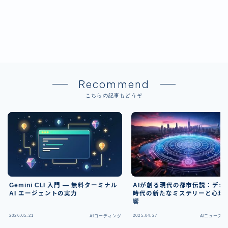
Recommend
こちらの記事もどうぞ
Gemini CLI 入門 — 無料ターミナル
AIが創る現代の都市伝説：デジ
AI エージェントの実力
時代の新たなミステリーと心理
響
2026.05.21
2025.04.27
AIコーディング
AIニュース