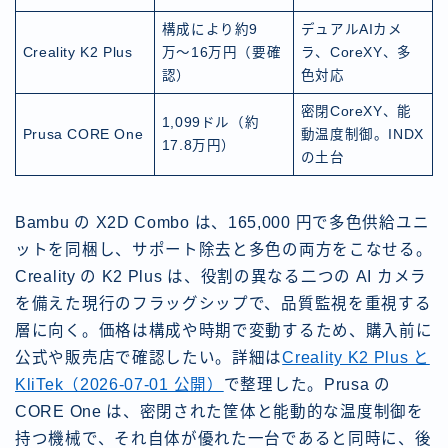
構成により約9
デュアルAIカメ
Creality K2 Plus
万〜16万円（要確
ラ、CoreXY、多
認）
色対応
密閉CoreXY、能
1,099ドル（約
Prusa CORE One
動温度制御。INDX
17.8万円）
の土台
Bambu の X2D Combo は、165,000 円で多色供給ユニ
ットを同梱し、サポート除去と多色の両方をこなせる。
Creality の K2 Plus は、役割の異なる二つの AI カメラ
を備えた現行のフラッグシップで、品質監視を重視する
層に向く。価格は構成や時期で変動するため、購入前に
公式や販売店で確認したい。詳細は
Creality K2 Plus と
KliTek（2026-07-01 公開）
で整理した。Prusa の
CORE One は、密閉された筐体と能動的な温度制御を
持つ機械で、それ自体が優れた一台であると同時に、後