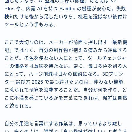
回したいなら、AI 監視の手厚い機種、たとえば K2
Plus や、内蔵 AI を持つ Bambu の機種が安心だ。失敗
検知だけを後から足したいなら、機種を選ばない後付け
ツールという手もある。
ここで大切なのは、メーカーが前面に押し出す「最新機
能」ではなく、自分の制作物が抱える痛みから逆算する
ことだ。多色を使わない人にとって、ツールチェンジャ
ーの価格差は意味を持たない。逆に、毎日多色を刷る人
にとって、パージ削減は日々の節約になる。3Dプリン
ター 選び方 2026 で最も避けたいのは、使わない機能
に惹かれて予算を浪費することだ。自分が何を作り、ど
こに不満を感じているかを言葉にできれば、候補は自然
と絞られる。
自分の用途を言葉にする作業は、思っているより難し
い。多くの人は、漠然と「良い機械が欲しい」と考える