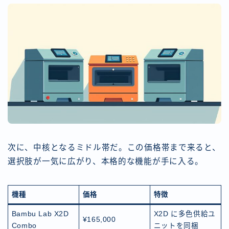
次に、中核となるミドル帯だ。この価格帯まで来ると、
選択肢が一気に広がり、本格的な機能が手に入る。
機種
価格
特徴
Bambu Lab X2D
X2D に多色供給ユ
¥165,000
Combo
ニットを同梱