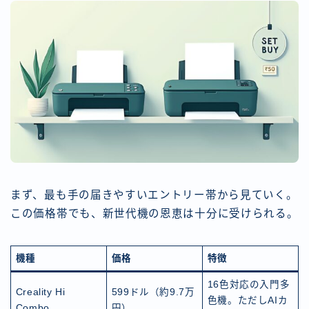
まず、最も手の届きやすいエントリー帯から見ていく。
この価格帯でも、新世代機の恩恵は十分に受けられる。
機種
価格
特徴
16色対応の入門多
Creality Hi
599ドル（約9.7万
色機。ただしAIカ
Combo
円）