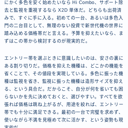
にかく多色を安く始めたいなら Hi Combo、サポート除
去と監視を重視するなら X2D 単体だ。どちらも出荷済
みで、すぐに手に入る。初めての一台、あるいは多色入
門の二台目として、無理のない投資で新世代機の世界に
踏み込める価格帯だと言える。予算を抑えたいなら、ま
ずはこの帯から検討するのが現実的だ。
エントリー帯を選ぶときに意識したいのは、安さの裏に
ある割り切りだ。価格を抑えた機種は、どこかの機能を
省くことで、その値段を実現している。多色に振った機
種は監視を省き、監視に振った機種は造形サイズを抑え
る、という具合だ。だからこそ、自分が何を省いても困
らないかを先に決めておくと、選びやすい。すべてを欲
張れば価格は跳ね上がるが、用途を絞れば、エントリー
帯でも十分に満足できる。最初の一台で完璧を求めず、
使いながら不満を見極めて次に活かす、という姿勢も現
実的だ。